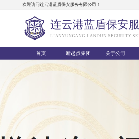
欢迎访问连云港蓝盾保安服务有限公司！
连云港蓝盾保安
LIANYUNGANG LANDUN SECURITY SER
首页
新起点集团
关于公司