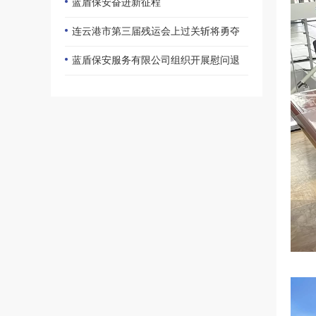
连云港市第三届残运会上过关斩将勇夺
佳绩 ----记蓝盾保安张清竹
蓝盾保安服务有限公司组织开展慰问退
伍老兵活动
2023年7月24日“保安心向党、护航新征
程”全国第五个保安行业年度主题宣传日活
蓝盾保安坚守海州古城 ，全力护航春节
动蓝盾简报
平安
重点单位保卫人员应对处置比赛圆满落
幕
蓝盾招聘
蓝盾招聘
蓝盾保安助力2024年白虎山庙会
蓝盾保安助力2024年白虎山庙会