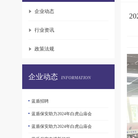
企业动态
2
行业资讯
2023年7月24日“保安心向党、护航新征
政策法规
程”全国第五个保安行业年度主题宣传日活
蓝盾保安坚守海州古城 ，全力护航春节
动蓝盾简报
平安
重点单位保卫人员应对处置比赛圆满落
企业动态
幕
蓝盾招聘
INFORMATION
蓝盾招聘
蓝盾保安助力2024年白虎山庙会
蓝盾保安助力2024年白虎山庙会
蓝盾保安奋进新征程