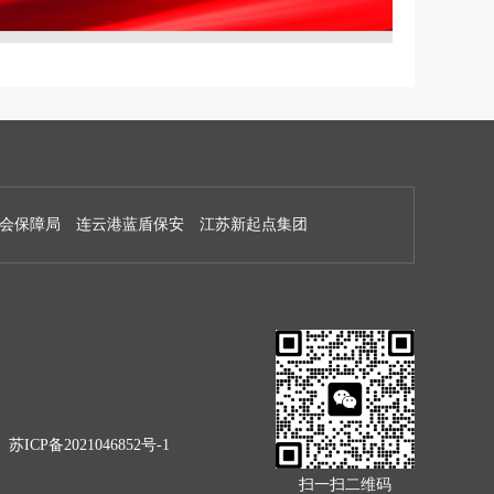
会保障局
连云港蓝盾保安
江苏新起点集团
D
苏ICP备2021046852号-1
扫一扫二维码