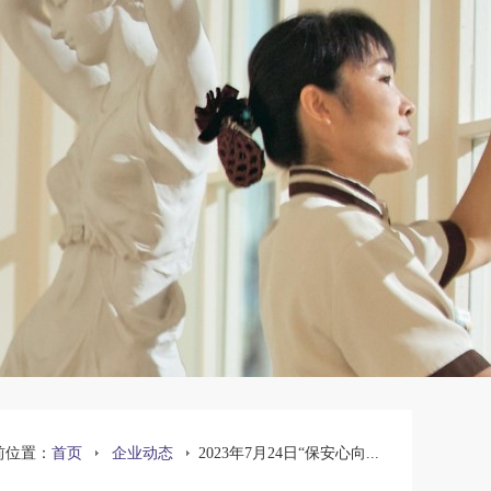
前位置：
首页
企业动态
2023年7月24日“保安心向...