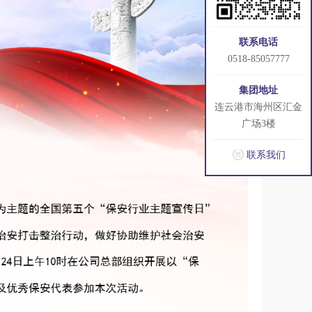
联系电话
0518-85057777
集团地址
连云港市海州区汇金
广场3楼
联系我们