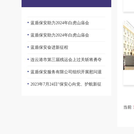
蓝盾招聘
蓝盾保安助力2024年白虎山庙会
蓝盾保安助力2024年白虎山庙会
蓝盾保安奋进新征程
连云港市第三届残运会上过关斩将勇夺
佳绩 ----记蓝盾保安张清竹
蓝盾保安服务有限公司组织开展慰问退
伍老兵活动
2023年7月24日“保安心向党、护航新征
程”全国第五个保安行业年度主题宣传日活
蓝盾保安坚守海州古城 ，全力护航春节
动蓝盾简报
平安
重点单位保卫人员应对处置比赛圆满落
当前
幕
蓝盾招聘
蓝盾招聘