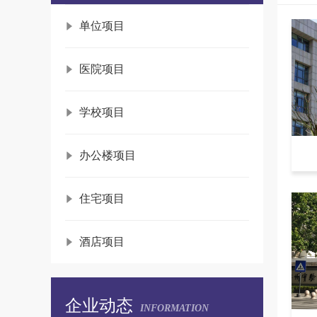
单位项目
医院项目
学校项目
办公楼项目
住宅项目
2023年7月24日“保安心向党、护航新征
酒店项目
程”全国第五个保安行业年度主题宣传日活
蓝盾保安坚守海州古城 ，全力护航春节
动蓝盾简报
平安
重点单位保卫人员应对处置比赛圆满落
企业动态
幕
蓝盾招聘
INFORMATION