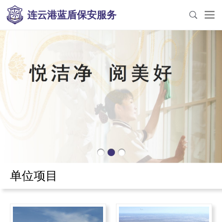
连云港蓝盾保安服务
单位项目