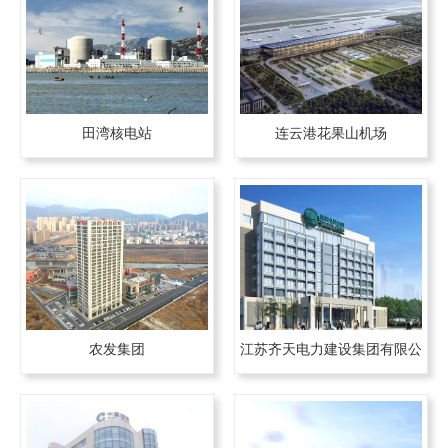
田湾核电站
连云港花果山机场
农发集团
江苏齐天电力建设集团有限公
司