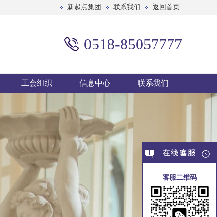
新起点集团
联系我们
返回首页
0518-85057777
工会组织
信息中心
联系我们
客服二维码