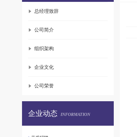
总经理致辞
公司简介
组织架构
企业文化
公司荣誉
2023年7月24日“保安心向党、护航新征
程”全国第五个保安行业年度主题宣传日活
蓝盾保安坚守海州古城 ，全力护航春节
企业动态
动蓝盾简报
平安
重点单位保卫人员应对处置比赛圆满落
INFORMATION
幕
蓝盾招聘